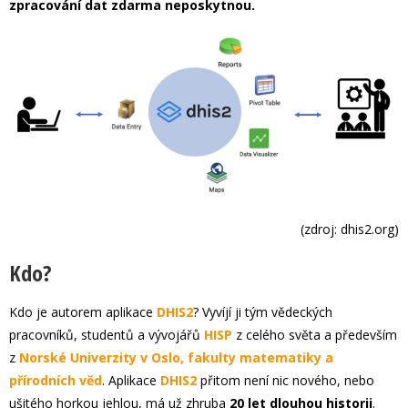
zpracování dat zdarma neposkytnou.
(zdroj: dhis2.org)
Kdo?
Kdo je autorem aplikace
DHIS2
? Vyvíjí ji tým vědeckých
pracovníků, studentů a vývojářů
HISP
z celého světa a především
z
Norské Univerzity v Oslo, fakulty matematiky a
přírodních věd
. Aplikace
DHIS2
přitom není nic nového, nebo
ušitého horkou jehlou, má už zhruba
20 let dlouhou historii
.