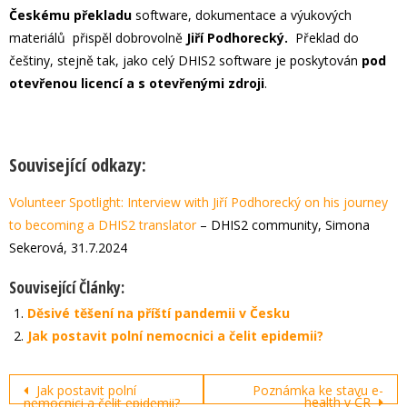
Českému překladu
software, dokumentace a výukových
materiálů přispěl dobrovolně
Jiří Podhorecký.
Překlad do
češtiny, stejně tak, jako celý DHIS2 software je poskytován
pod
otevřenou licencí a s otevřenými zdroji
.
Související odkazy:
Volunteer Spotlight: Interview with Jiří Podhorecký on his journey
to becoming a DHIS2 translator
– DHIS2 community, Simona
Sekerová, 31.7.2024
Související Články:
Děsivé těšení na příští pandemii v Česku
Jak postavit polní nemocnici a čelit epidemii?
Post
Jak postavit polní
Poznámka ke stavu e-
health v ČR
nemocnici a čelit epidemii?