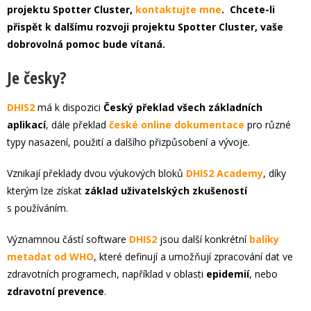
projektu Spotter Cluster,
kontaktujte mne
. Chcete-li
přispět k dalšímu rozvoji projektu Spotter Cluster, vaše
dobrovolná pomoc bude vítaná.
Je česky?
DHIS2
má k dispozici
Český překlad všech základních
aplikací
, dále překlad
české online dokumentace
pro různé
typy nasazení, použití a dalšího přizpůsobení a vývoje.
Vznikají překlady dvou výukových bloků
DHIS2 Academy
, díky
kterým lze získat
základ uživatelských zkušeností
s používáním.
Významnou částí software
DHIS2
jsou další konkrétní
balíky
metadat od WHO
, které definují a umožňují zpracování dat ve
zdravotních programech, například v oblasti
epidemií
, nebo
zdravotní prevence
.