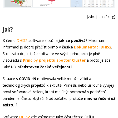
(zdroj: dhis2.org)
Jak?
K čemu
DHIS2
software slouží a
jak se používá
? Maximum
informací je dobré přečíst přímo v
české
Dokumentaci DHIS2
.
Stojí zato doplnit, že software ve svých principech je plně
v souladu s
Principy projektu Spotter Cluster
a proto je zde
také tak
představen české veřejnosti
.
Situace s
COVID-19
motivovala velké množství lidí a
technologických projektů k aktivitě. Přinesli, nebo usilovně vyvíjejí
nová softwarová řešení, která mají být pomocná v potlačení
pandemie. Často zbytečně od začátku, protože
mnohá řešení už
existují.
Software
DHIS2
zde vnímejme jako část těchto úsilí u