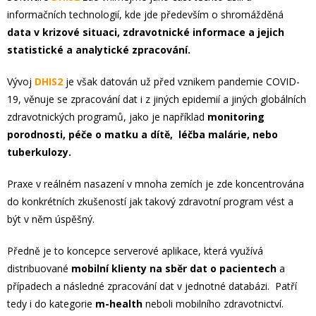
informačních technologií, kde jde především o shromážděná
data v krizové situaci, zdravotnické informace a jejich
statistické a analytické zpracování.
Vývoj
DHIS2
je však datován už před vznikem pandemie COVID-
19, věnuje se zpracování dat i z jiných epidemií a jiných globálních
zdravotnických programů, jako je například
monitoring
porodnosti, péče o matku a dítě, léčba malárie, nebo
tuberkulozy.
Praxe v reálném nasazení v mnoha zemích je zde koncentrována
do konkrétních zkušeností jak takový zdravotní program vést a
být v něm úspěšný.
Předně je to koncepce serverové aplikace, která využívá
distribuované
mobilní klienty na sběr dat o pacientech
a
případech a následné zpracování dat v jednotné databázi. Patří
tedy i do kategorie
m-health
neboli mobilního zdravotnictví.