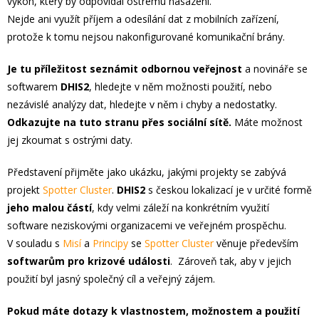
výkon, který by odpovídal ostrému nasazení.
Nejde ani využít příjem a odesílání dat z mobilních zařízení,
protože k tomu nejsou nakonfigurované komunikační brány.
Je tu příležitost seznámit odbornou veřejnost
a novináře se
softwarem
DHIS2
, hledejte v něm možnosti použití, nebo
nezávislé analýzy dat, hledejte v něm i chyby a nedostatky.
Odkazujte na tuto stranu přes sociální sítě.
Máte možnost
jej zkoumat s ostrými daty.
Představení přijměte jako ukázku, jakými projekty se zabývá
projekt
Spotter Cluster
.
DHIS2
s českou lokalizací je v určité formě
jeho malou částí
, kdy velmi záleží na konkrétním využití
software neziskovými organizacemi ve veřejném prospěchu.
V souladu s
Misí
a
Principy
se
Spotter Cluster
věnuje především
softwarům pro krizové události
. Zároveň tak, aby v jejich
použití byl jasný společný cíl a veřejný zájem.
Pokud máte dotazy k vlastnostem, možnostem a použití