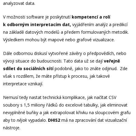
analyzovat data.
V možnosti software je poskytnutí
kompetencí a rolí
k odborným interpretacím dat,
vyjádřením analýz a predikcí
na základě datových modelů a předem formulovaných metodik.
Výsledkem mohou být mapové nebo grafové vizualizace.
Dále odbornou diskusí vytvořené závěry o předpovědích, nebo
vývoji situace do budoucnosti. Tato data už se dají
veřejně
sdílet do sociálních sítí
podobně, jako to znáte odjinud. Zde
však s rozdílem, že máte přístup k procesu, jak takové
interpretace vznikají.
Nemusí tedy nastat technická komplikace, jak načítat CSV
soubory s 1,5 miliony řádků do excelové tabulky, jak eliminovat
nevyplněné buňky a jak extrapolovat křivku na sloupcovém grafu
aby to
nějak
vypadalo.
DHIS2
má na zpracování dat vizualizační
nástroje.