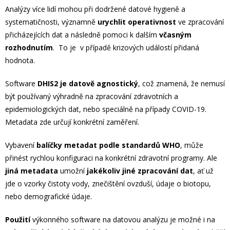
Analýzy více lidí mohou při dodržené datové hygieně a
systematičnosti, významně
urychlit operativnost
ve zpracování
přicházejících dat a následně pomoci k dalším
včasným
rozhodnutím
. To je v případě krizových událostí přidaná
hodnota.
Software
DHIS2 je datově agnostický
, což znamená, že nemusí
být používaný výhradně na zpracování zdravotních a
epidemiologických dat, nebo speciálně na případy COVID-19.
Metadata zde určují konkrétní zaměření.
Vybavení
balíčky metadat podle standardů WHO
, může
přinést rychlou konfiguraci na konkrétní zdravotní programy. Ale
jiná metadata
umožní
jakékoliv jiné zpracování dat
, ať už
jde o vzorky čistoty vody, znečištění ovzduší, údaje o biotopu,
nebo demografické údaje.
Použití
výkonného software na datovou analýzu je možné i na