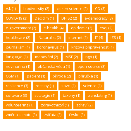
A.I.
(1)
biodiversity
(2)
citizen science
(2)
CO
(3)
COVID-19
(3)
Decidim
(1)
DHIS2
(2)
e-democracy
(3)
e-government
(2)
e-health
(4)
epidemic
(2)
esej
(2)
healthcare
(2)
iNaturalist
(2)
internet
(1)
IT
(4)
IZS
(1)
journalism
(1)
koronavirus
(1)
krizová připravenost
(1)
language
(1)
mapování
(2)
MSF
(2)
ngo
(1)
novinařina
(1)
občanská věda
(1)
open-source
(3)
OSM
(1)
pacient
(1)
příroda
(2)
příručka
(1)
resilience
(3)
rostliny
(1)
savci
(1)
science
(1)
software
(3)
strategie
(1)
taxony
(1)
translating
(1)
volunteering
(1)
zdravotnictví
(1)
zdraví
(2)
změna klimatu
(3)
zvířata
(3)
česko
(3)