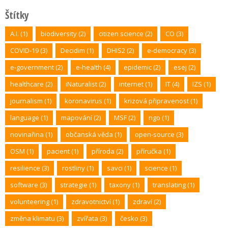
Štítky
A.I.
(1)
biodiversity
(2)
citizen science
(2)
CO
(3)
COVID-19
(3)
Decidim
(1)
DHIS2
(2)
e-democracy
(3)
e-government
(2)
e-health
(4)
epidemic
(2)
esej
(2)
healthcare
(2)
iNaturalist
(2)
internet
(1)
IT
(4)
IZS
(1)
journalism
(1)
koronavirus
(1)
krizová připravenost
(1)
language
(1)
mapování
(2)
MSF
(2)
ngo
(1)
novinařina
(1)
občanská věda
(1)
open-source
(3)
OSM
(1)
pacient
(1)
příroda
(2)
příručka
(1)
resilience
(3)
rostliny
(1)
savci
(1)
science
(1)
software
(3)
strategie
(1)
taxony
(1)
translating
(1)
volunteering
(1)
zdravotnictví
(1)
zdraví
(2)
změna klimatu
(3)
zvířata
(3)
česko
(3)