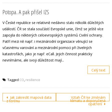
Potopa. A pak přišel IZS
V České republice se relativně nedávno stalo několik důležitých
událostí. ČR se stala součástí Evropské unie, čímž se ještě více
zapojila do některých celoevropských systémů Civilní ochrany.
Patří mezi ně např. i mezinárodní organizace věnující se
včasnému varování a mezinárodní pomoci při živelných
katastrofách, jako je např. eCall. Jejich činnost prakticky
nevnímáme, ale svoji důležitost mají...
Celý text
Tagged
CO
,
resilience
Post
Jak zakreslit mapová data
Vztah ČR ke změnám
klimatu a doporučená
z terénu
navigation
opatření