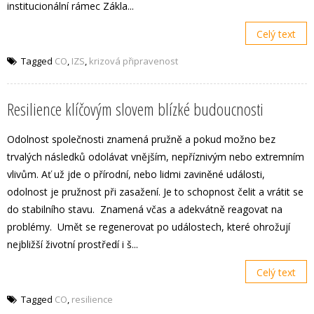
institucionální rámec Zákla...
Celý text
Tagged
CO
,
IZS
,
krizová připravenost
Resilience klíčovým slovem blízké budoucnosti
Odolnost společnosti znamená pružně a pokud možno bez
trvalých následků odolávat vnějším, nepříznivým nebo extremním
vlivům. Ať už jde o přírodní, nebo lidmi zaviněné události,
odolnost je pružnost při zasažení. Je to schopnost čelit a vrátit se
do stabilního stavu. Znamená včas a adekvátně reagovat na
problémy. Umět se regenerovat po událostech, které ohrožují
nejbližší životní prostředí i š...
Celý text
Tagged
CO
,
resilience