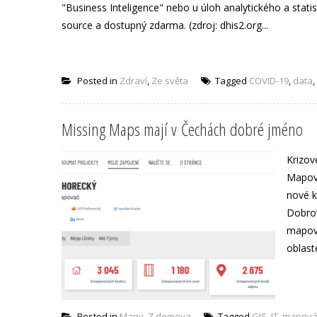
"Business Inteligence" nebo u úloh analytického a stati
source a dostupný zdarma. (zdroj: dhis2.org...
Posted in
Zdraví
,
Ze světa
Tagged
COVID-19
,
data
,
Missing Maps mají v Čechách dobré jméno
Krizov
Mapova
nové k
Dobrov
mapova
oblast
Posted in
Mapy
,
Z domova
Tagged
GIS
,
IT
,
mapová