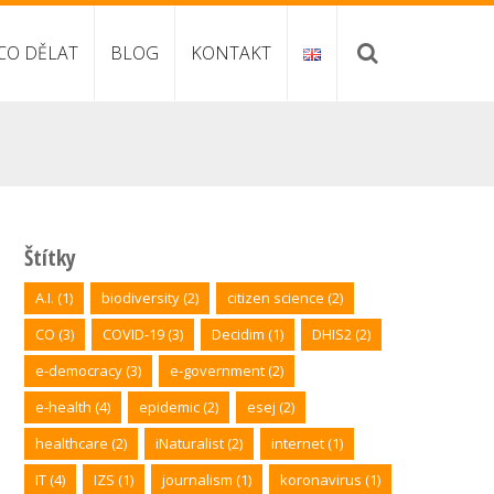
CO DĚLAT
BLOG
KONTAKT
Štítky
A.I.
(1)
biodiversity
(2)
citizen science
(2)
CO
(3)
COVID-19
(3)
Decidim
(1)
DHIS2
(2)
e-democracy
(3)
e-government
(2)
e-health
(4)
epidemic
(2)
esej
(2)
healthcare
(2)
iNaturalist
(2)
internet
(1)
IT
(4)
IZS
(1)
journalism
(1)
koronavirus
(1)