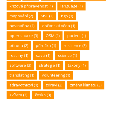
krizová připravenost
(1)
language
(1)
mapování
(2)
MSF
(2)
ngo
(1)
novinařina
(1)
občanská věda
(1)
open-source
(3)
OSM
(1)
pacient
(1)
příroda
(2)
příručka
(1)
resilience
(3)
rostliny
(1)
savci
(1)
science
(1)
software
(3)
strategie
(1)
taxony
(1)
translating
(1)
volunteering
(1)
zdravotnictví
(1)
zdraví
(2)
změna klimatu
(3)
zvířata
(3)
česko
(3)