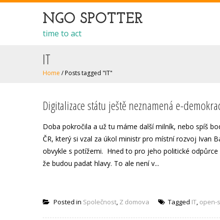
NGO SPOTTER
time to act
IT
Home
/
Posts tagged "IT"
Digitalizace státu ještě neznamená e-demokrac
Doba pokročila a už tu máme další milník, nebo spíš bod
ČR, který si vzal za úkol ministr pro místní rozvoj Ivan 
obvykle s potížemi. Hned to pro jeho politické odpůrce
že budou padat hlavy. To ale není v...
Posted in
Společnost
,
Z domova
Tagged
IT
,
open-