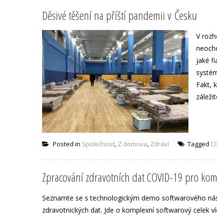
Děsivé těšení na příští pandemii v Česku
V rozh
neocho
jaké f
systém
Fakt, 
záleži
Posted in
Společnost
,
Z domova
,
Zdraví
Tagged
C
Zpracování zdravotních dat COVID-19 pro kom
Seznamte se s technologickým demo softwarového nástro
zdravotnických dat. Jde o komplexní softwarový celek v