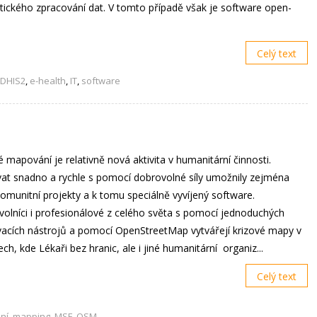
stického zpracování dat. V tomto případě však je software open-
Celý text
DHIS2
,
e-health
,
IT
,
software
é mapování je relativně nová aktivita v humanitární činnosti.
t snadno a rychle s pomocí dobrovolné síly umožnily zejména
omunitní projekty a k tomu speciálně vyvíjený software.
olníci i profesionálové z celého světa s pomocí jednoduchých
cích nástrojů a pomocí OpenStreetMap vytvářejí krizové mapy v
ech, kde Lékaři bez hranic, ale i jiné humanitární organiz...
Celý text
ní
,
mapping
,
MSF
,
OSM