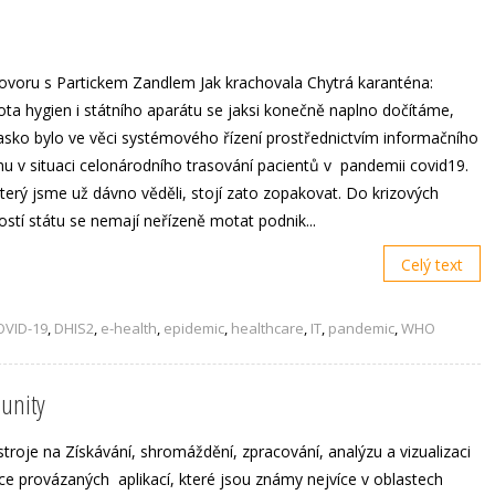
ovoru s Partickem Zandlem Jak krachovala Chytrá karanténa:
ta hygien i státního aparátu se jaksi konečně naplno dočítáme,
iasko bylo ve věci systémového řízení prostřednictvím informačního
u v situaci celonárodního trasování pacientů v pandemii covid19.
který jsme už dávno věděli, stojí zato zopakovat. Do krizových
tostí státu se nemají neřízeně motat podnik...
Celý text
OVID-19
,
DHIS2
,
e-health
,
epidemic
,
healthcare
,
IT
,
pandemic
,
WHO
unity
je na Získávání, shromáždění, zpracování, analýzu a vizualizaci
íce provázaných aplikací, které jsou známy nejvíce v oblastech